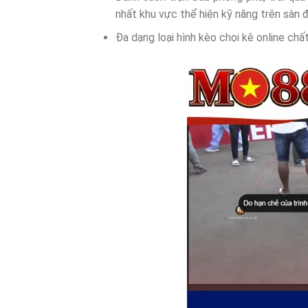
nhất khu vực thể hiện kỹ năng trên sàn đ
Đa dạng loại hình kèo chọi kê online ch