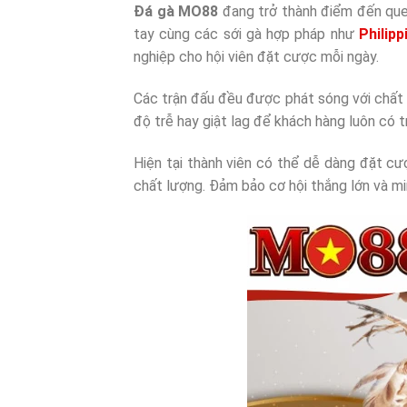
Đá gà MO88
đang trở thành điểm đến que
tay cùng các sới gà hợp pháp như
Philipp
nghiệp cho hội viên đặt cược mỗi ngày.
Các trận đấu đều được phát sóng với chất l
độ trễ hay giật lag để khách hàng luôn có t
Hiện tại thành viên có thể dễ dàng đặt cư
chất lượng. Đảm bảo cơ hội thắng lớn và m