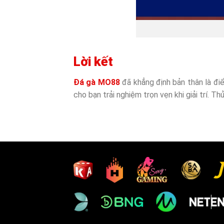
Lời kết
Đá gà MO88
đã khẳng định bản thân là đi
cho bạn trải nghiệm trọn vẹn khi giải trí. T