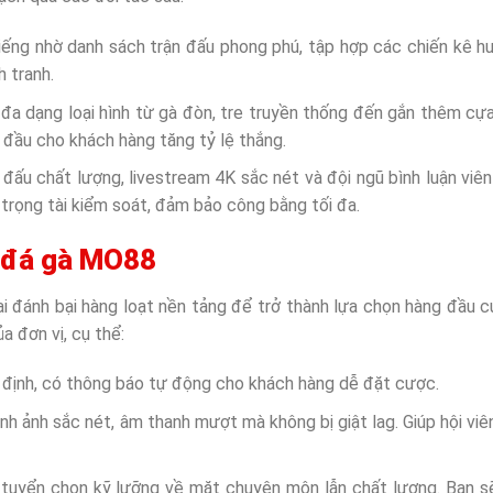
iếng nhờ danh sách trận đấu phong phú, tập hợp các chiến kê huấ
 tranh.
đa dạng loại hình từ gà đòn, tre truyền thống đến gắn thêm cựa
ối đầu cho khách hàng tăng tỷ lệ thắng.
 đấu chất lượng, livestream 4K sắc nét và đội ngũ bình luận viê
 trọng tài kiểm soát, đảm bảo công bằng tối đa.
h đá gà MO88
i đánh bại hàng loạt nền tảng để trở thành lựa chọn hàng đầu củ
a đơn vị, cụ thể:
ố định, có thông báo tự động cho khách hàng dễ đặt cược.
nh ảnh sắc nét, âm thanh mượt mà không bị giật lag. Giúp hội viê
a tuyển chọn kỹ lưỡng về mặt chuyên môn lẫn chất lượng. Bạn s