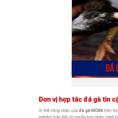
Đơn vị hợp tác đá gà tin 
Vị thế vững chắc của
đá gà MO88
trên thị
nghiệm trận đấu từ nguồn hợp pháp, minh b