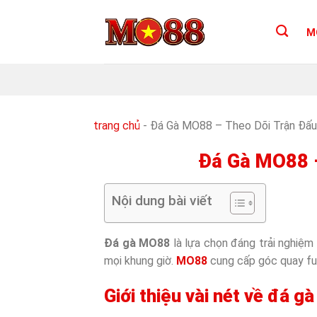
Bỏ
qua
M
nội
dung
trang chủ
-
Đá Gà MO88 – Theo Dõi Trận Đấu
Đá Gà MO88 –
Nội dung bài viết
Đá gà MO88
là lựa chọn đáng trải nghiệm
mọi khung giờ.
MO88
cung cấp góc quay ful
Giới thiệu vài nét về đá 