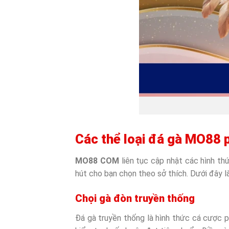
Các thể loại đá gà MO88 
MO88 COM
liên tục cập nhật các hình th
hút cho bạn chọn theo sở thích. Dưới đây 
Chọi gà đòn truyền thống
Đá gà truyền thống là hình thức cá cược p