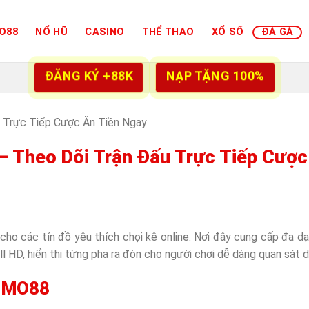
O88
NỔ HŨ
CASINO
THỂ THAO
XỔ SỐ
ĐÁ GÀ
ĐĂNG KÝ +88K
NẠP TẶNG 100%
 Trực Tiếp Cược Ăn Tiền Ngay
 Theo Dõi Trận Đấu Trực Tiếp Cược
 cho các tín đồ yêu thích chọi kê online. Nơi đây cung cấp đa dạ
l HD, hiển thị từng pha ra đòn cho người chơi dễ dàng quan sát d
gà MO88