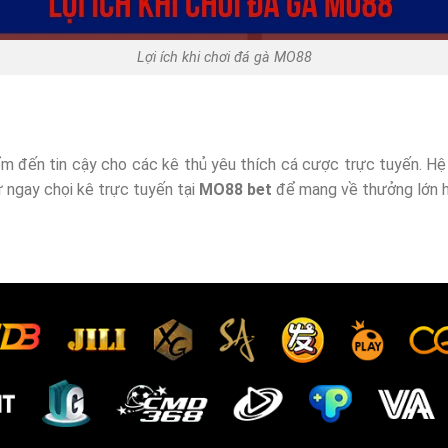
Lợi ích khi chơi đá gà MO88
ểm đến tin cậy cho các kê thủ yêu thích cá cược trực tuyến. H
hử ngay chọi kê trực tuyến tại
MO88 bet
để mang về thưởng lớn 