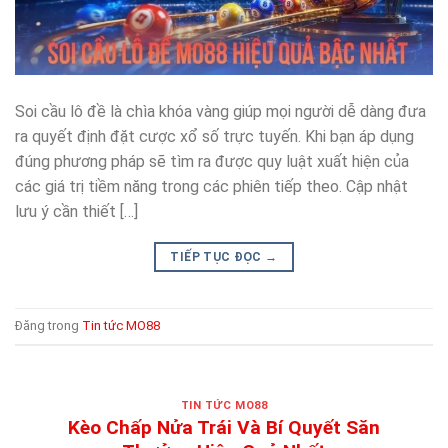
Soi cầu lô đề là chìa khóa vàng giúp mọi người dễ dàng đưa
ra quyết định đặt cược xổ số trực tuyến. Khi bạn áp dụng
đúng phương pháp sẽ tìm ra được quy luật xuất hiện của
các giá trị tiềm năng trong các phiên tiếp theo. Cập nhật
lưu ý cần thiết […]
TIẾP TỤC ĐỌC
→
Đăng trong
Tin tức MO88
TIN TỨC MO88
Kèo Chấp Nửa Trái Và Bí Quyết Săn