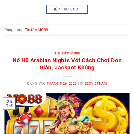
TIẾP TỤC ĐỌC
→
Đăng trong
Tin tức MO88
TIN TỨC MO88
Nổ Hũ Arabian Nights Với Cách Chơi Đơn
Giản, Jackpot Khủng
ĐĂNG VÀO
THÁNG 5 26, 2026
BỞI
SEOVIETNAM
26
Th5