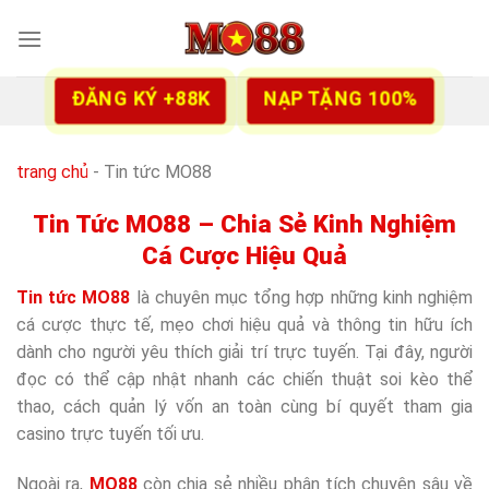
Bỏ
qua
nội
dung
ĐĂNG KÝ +88K
NẠP TẶNG 100%
trang chủ
-
Tin tức MO88
Tin Tức MO88 – Chia Sẻ Kinh Nghiệm
Cá Cược Hiệu Quả
Tin tức MO88
là chuyên mục tổng hợp những kinh nghiệm
cá cược thực tế, mẹo chơi hiệu quả và thông tin hữu ích
dành cho người yêu thích giải trí trực tuyến. Tại đây, người
đọc có thể cập nhật nhanh các chiến thuật soi kèo thể
thao, cách quản lý vốn an toàn cùng bí quyết tham gia
casino trực tuyến tối ưu.
Ngoài ra,
MO88
còn chia sẻ nhiều phân tích chuyên sâu về