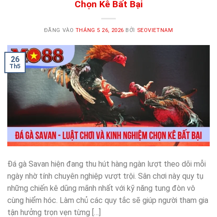
Chọn Kê Bất Bại
ĐĂNG VÀO
THÁNG 5 26, 2026
BỞI
SEOVIETNAM
26
Th5
Đá gà Savan hiện đang thu hút hàng ngàn lượt theo dõi mỗi
ngày nhờ tính chuyên nghiệp vượt trội. Sân chơi này quy tụ
những chiến kê dũng mãnh nhất với kỹ năng tung đòn vô
cùng hiểm hóc. Làm chủ các quy tắc sẽ giúp người tham gia
tận hưởng trọn vẹn từng […]