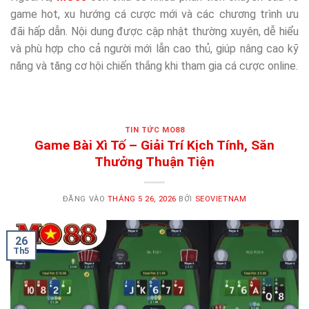
game hot, xu hướng cá cược mới và các chương trình ưu
đãi hấp dẫn. Nội dung được cập nhật thường xuyên, dễ hiểu
và phù hợp cho cả người mới lẫn cao thủ, giúp nâng cao kỹ
năng và tăng cơ hội chiến thắng khi tham gia cá cược online.
TIN TỨC MO88
Game Bài Xì Tố – Giải Trí Kịch Tính, Săn
Thưởng Thuận Tiện
ĐĂNG VÀO
THÁNG 5 26, 2026
BỞI
SEOVIETNAM
26
Th5