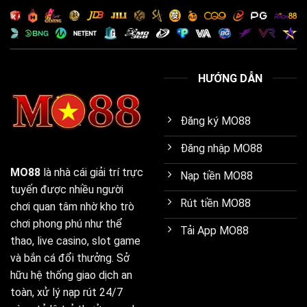
HƯỚNG DẪN
Đăng ký MO88
Đăng nhập MO88
MO88
là nhà cái giải trí trực
Nạp tiền MO88
tuyến được nhiều người
Rút tiền MO88
chơi quan tâm nhờ kho trò
chơi phong phú như thể
Tải App MO88
thao, live casino, slot game
và bắn cá đổi thưởng. Sở
hữu hệ thống giao dịch an
toàn, xử lý nạp rút 24/7