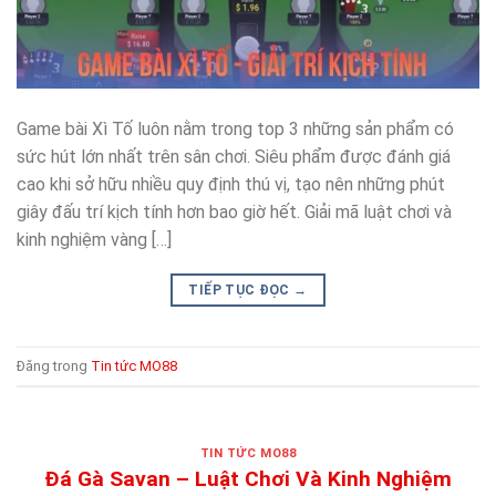
Game bài Xì Tố luôn nằm trong top 3 những sản phẩm có
sức hút lớn nhất trên sân chơi. Siêu phẩm được đánh giá
cao khi sở hữu nhiều quy định thú vị, tạo nên những phút
giây đấu trí kịch tính hơn bao giờ hết. Giải mã luật chơi và
kinh nghiệm vàng […]
TIẾP TỤC ĐỌC
→
Đăng trong
Tin tức MO88
TIN TỨC MO88
Đá Gà Savan – Luật Chơi Và Kinh Nghiệm