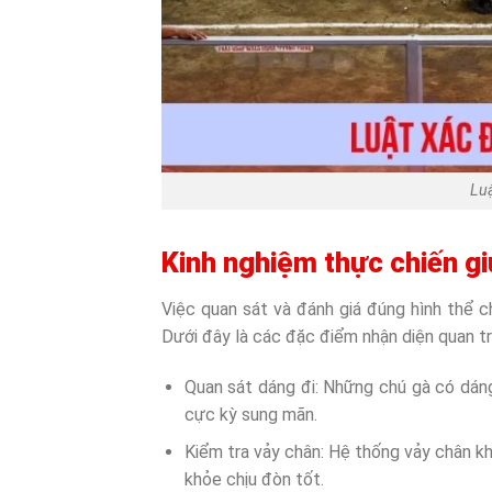
Luậ
Kinh nghiệm thực chiến g
Việc quan sát và đánh giá đúng hình thể 
Dưới đây là các đặc điểm nhận diện quan tr
Quan sát dáng đi: Những chú gà có dán
cực kỳ sung mãn.
Kiểm tra vảy chân: Hệ thống vảy chân k
khỏe chịu đòn tốt.