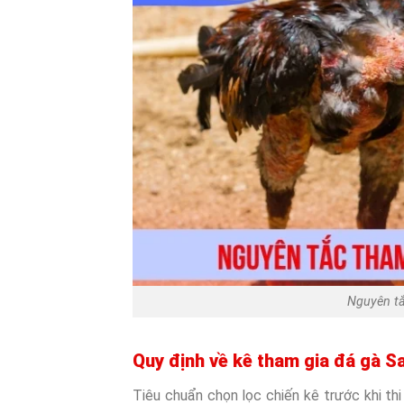
Nguyên tắ
Quy định về kê tham gia đá gà S
Tiêu chuẩn chọn lọc chiến kê trước khi thi