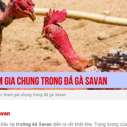
c tham gia chung trong đá gà Savan
avan
 đấu tại
trường kê Savan
diễn ra rất khắt khe. Trọng lượng của