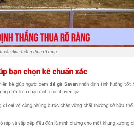
t xác định thắng thua rõ ràng
iúp bạn chọn kê chuẩn xác
chiến kê giúp người xem
đá gà Savan
nhận định tình huống tốt 
ọng dựa trên nhận định của chuyên gia:
g đi oai vệ cùng những bước chân vững chãi thường sở hữu thể
hô ráp và sắp xếp đều đặn là minh chứng cho một khung xương 