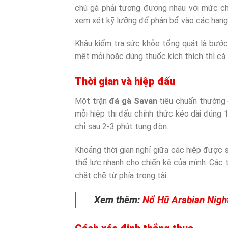
chú gà phải tương đương nhau với mức c
xem xét kỹ lưỡng để phân bổ vào các hạng 
Khâu kiểm tra sức khỏe tổng quát là bước 
mệt mỏi hoặc dùng thuốc kích thích thì cá t
Thời gian và hiệp đấu
Một trận
đá gà Savan
tiêu chuẩn thường đ
mỗi hiệp thi đấu chính thức kéo dài đúng 
chỉ sau 2-3 phút tung đòn.
Khoảng thời gian nghỉ giữa các hiệp được s
thể lực nhanh cho chiến kê của mình. Các t
chặt chẽ từ phía trọng tài.
Xem thêm:
Nổ Hũ Arabian Nigh