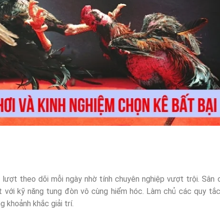
lượt theo dõi mỗi ngày nhờ tính chuyên nghiệp vượt trội. Sân 
t với kỹ năng tung đòn vô cùng hiểm hóc. Làm chủ các quy tắ
 khoảnh khắc giải trí.