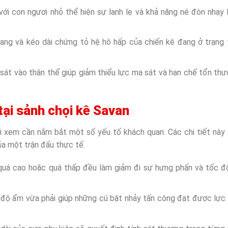
ới con ngươi nhỏ thể hiện sự lanh lẹ và khả năng né đòn nhạy
ang và kéo dài chứng tỏ hệ hô hấp của chiến kê đang ở trạng 
át vào thân thể giúp giảm thiểu lực ma sát và hạn chế tổn th
 tại sảnh chọi kê Savan
ời xem cần nắm bắt một số yếu tố khách quan. Các chi tiết này
ủa một trận đấu thực tế.
 quá cao hoặc quá thấp đều làm giảm đi sự hưng phấn và tốc đ
 độ ẩm vừa phải giúp những cú bật nhảy tấn công đạt được lực