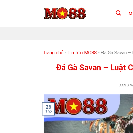
Bỏ
qua
M
nội
dung
trang chủ
-
Tin tức MO88
-
Đá Gà Savan – 
Đá Gà Savan – Luật C
ĐĂNG 
26
Th5